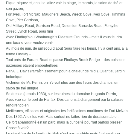
Pique-niquez et, ensuite, allez voir la plage, le marais, le salon de thé et
son gazon,
Fort Ives, Fort McNab, Maughers Beach, Wreck Cove, Ives Cove, Timmins
Cove, Pier Garrison,
Old Military Road, Garrison Road, Detention Barracks Road, Forsythe
Street, Lynch Road, pour finir
Avec Findlay’s ou Woolnough’s Pleasure Grounds – mais il vous faudra
une faux si vous voulez venir
Au mois de juin, de juillet ou d’août (pour faire les foins). Il y a cent ans, à la
ferme Findlay –
Tout près de Farrant Road et passé Findlays Brook Bridge – des boissons
gazeuses étaient embouteillées
Par A. J. Davis (rafraîchissement pour la chaleur de midi). Quant au jardin
botanique
Victorien de Mr. Perrin, on n’y voit plus que des fleurs des champs; un
salon de thé unique
Se dresse (depuis 1983), sur les ruines du domaine Hugonin-Perrin,
Avec vue sur le port de Halifax. Des canons à chargement par la culasse
rendirent bien
Meilleures, efficaces et originales les fortifications maritimes de Fort McNab
Dès 1892. Allez les voir. Mais surtout ne faites rien de déraisonnable :
Ce fort abandonné est un parc; mais la curiosité pourrait parfois blesser.
Chose à voir?
Le cimetière de la famille McNab n’est pas morbide mais fantomatique,