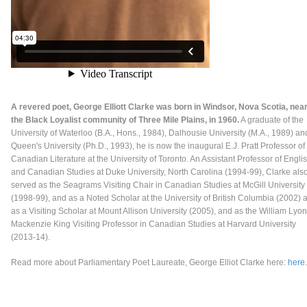
A revered poet, George Elliott Clarke was born in Windsor, Nova Scotia, nea
the Black Loyalist community of Three Mile Plains, in 1960.
A graduate of the
University of Waterloo (B.A., Hons., 1984), Dalhousie University (M.A., 1989) an
Queen's University (Ph.D., 1993), he is now the inaugural E.J. Pratt Professor of
Canadian Literature at the University of Toronto. An Assistant Professor of Engli
and Canadian Studies at Duke University, North Carolina (1994-99), Clarke als
served as the Seagrams Visiting Chair in Canadian Studies at McGill University
(1998-99), and as a Noted Scholar at the University of British Columbia (2002) 
as a Visiting Scholar at Mount Allison University (2005), and as the William Lyon
Mackenzie King Visiting Professor in Canadian Studies at Harvard University
(2013-14).
Read more about Parliamentary Poet Laureate, George Elliot Clarke here:
here
.