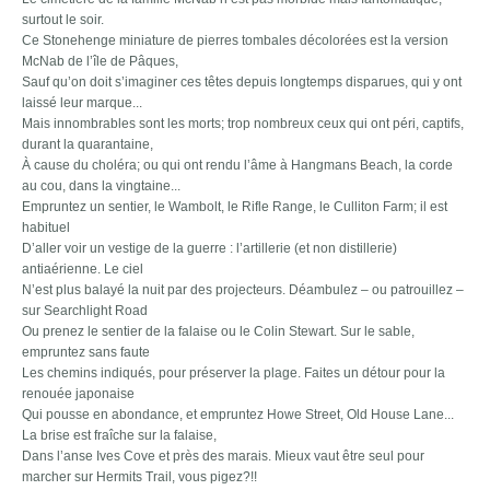
surtout le soir.
Ce Stonehenge miniature de pierres tombales décolorées est la version
McNab de l’île de Pâques,
Sauf qu’on doit s’imaginer ces têtes depuis longtemps disparues, qui y ont
laissé leur marque...
Mais innombrables sont les morts; trop nombreux ceux qui ont péri, captifs,
durant la quarantaine,
À cause du choléra; ou qui ont rendu l’âme à Hangmans Beach, la corde
au cou, dans la vingtaine...
Empruntez un sentier, le Wambolt, le Rifle Range, le Culliton Farm; il est
habituel
D’aller voir un vestige de la guerre : l’artillerie (et non distillerie)
antiaérienne. Le ciel
N’est plus balayé la nuit par des projecteurs. Déambulez – ou patrouillez –
sur Searchlight Road
Ou prenez le sentier de la falaise ou le Colin Stewart. Sur le sable,
empruntez sans faute
Les chemins indiqués, pour préserver la plage. Faites un détour pour la
renouée japonaise
Qui pousse en abondance, et empruntez Howe Street, Old House Lane...
La brise est fraîche sur la falaise,
Dans l’anse Ives Cove et près des marais. Mieux vaut être seul pour
marcher sur Hermits Trail, vous pigez?!!